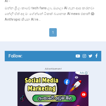
AI
-
ඔන්න ශ්‍රී ලංකාවේ tech fans ලා, ඔයාලා AI ගැන ආස කරනවා
නේද? ඒත් අද මං ගේන්නේ ටිකක් බයානක AI news එකක්! 😱
Anthropic කියන AI re…
1
Follow:
Advertisement