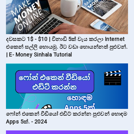
දවසකට 1$ - $10 | විනාඩි 5ක් වැය කරලා Internet
එකෙන් සල්ලි හොයමු. ඊට වඩා හොයන්නත් පුළුවන්.
| E- Money Sinhala Tutorial
ෆෝන් එකෙන් වීඩියෝ එඩිට් කරන්න පුළුවන් හොඳම
Apps 5ක්. - 2024