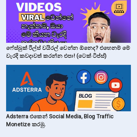
ෆේස්බුක් රීල්ස් වයිරල් වෙන්න ඕනෙද? එහෙනම් මේ
වැරදි කවදාවත් කරන්න එපා! (ටෙක් ටිප්ස්)
Adsterra එකෙන් Social Media, Blog Traffic
Monetize කරමු.