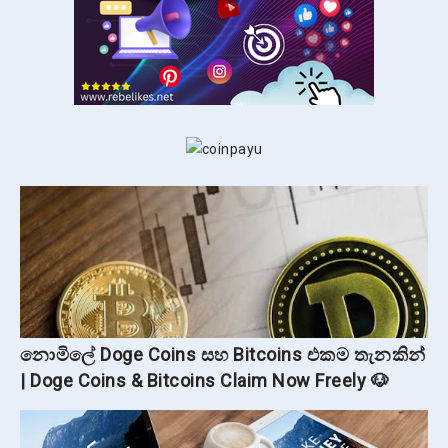
නොමිලේ Doge Coins සහ Bitcoins එකම තැනකින්
| Doge Coins & Bitcoins Claim Now Freely 🐶