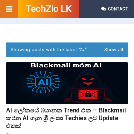
TechZio LK
CONTACT
P
o
s
Showing posts with the label
AI
Show all
t
s
AI ලෝකයේ බයානක Trend එක – Blackmail
කරන AI ගැන ශ්‍රී ලංකා Techies ලට Update
එකක්