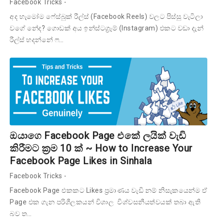
Facebook Tricks
-
අද හැමෝම ෆේස්බුක් රීල්ස් (Facebook Reels) වලට පිස්සු වැටිලා
වගේ නේද? ගොඩක් අය ඉන්ස්ටග්‍රෑම් (Instagram) එකට වඩා දැන්
රීල්ස් හදන්නේ ෆ…
ඔයාගෙ Facebook Page එකේ ලයික් වැඩි
කිරීමට ක්‍රම 10 ක් ~ How to Increase Your
Facebook Page Likes in Sinhala
Facebook Tricks
-
Facebook Page එකකට Likes ප්‍රමාණය වැඩි නම් නිසැකයෙන්ම ඒ
Page එක ගැන පරිශීලකයන් විශාල විශ්වසනීයත්වයක් තබා ඇති
බව ත…