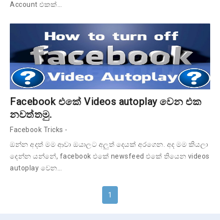
Account එකක්…
Facebook එකේ Videos autoplay වෙන එක
නවත්තමු.
Facebook Tricks
-
ඔන්න අදත් මම ආවා ඔයාලට අලුත් දෙයක් අරගෙන. අද මම කියලා
දෙන්න යන්නේ, facebook එකේ newsfeed එකේ තියෙන videos
autoplay වෙන…
1