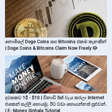
නොමිලේ Doge Coins සහ Bitcoins එකම තැනකින්
| Doge Coins & Bitcoins Claim Now Freely 🐶
දවසකට 1$ - $10 | විනාඩි 5ක් වැය කරලා Internet
එකෙන් සල්ලි හොයමු. ඊට වඩා හොයන්නත් පුළුවන්.
| E- Money Sinhala Tutorial