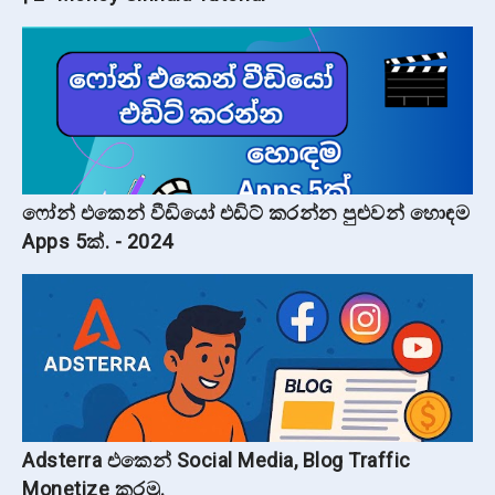
ෆෝන් එකෙන් වීඩියෝ එඩිට් කරන්න පුළුවන් හොඳම
Apps 5ක්. - 2024
Adsterra එකෙන් Social Media, Blog Traffic
Monetize කරමු.