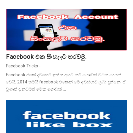
Facebook එක සිංහලට හරවමු.
Facebook Tricks
-
Facebook එකේ දවසෙම ඉන්න අයට නම් ගොඩක් වටින දෙයක්
වෙයි. 2014 තමයි facebook එකෙන් මේ අවස්ථාව ලබා දුන්නෙ. ඒ
වුණත් දැනටමත් මේක ගොඩක් …