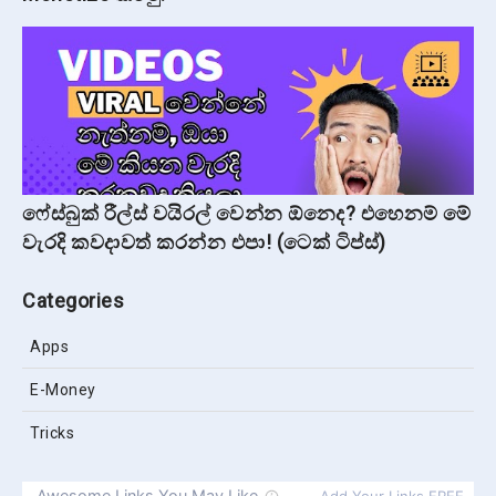
ෆේස්බුක් රීල්ස් වයිරල් වෙන්න ඕනෙද? එහෙනම් මේ
වැරදි කවදාවත් කරන්න එපා! (ටෙක් ටිප්ස්)
Categories
Apps
E-Money
Tricks