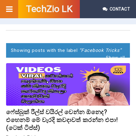
TechZio LK
CONTACT
P
o
s
Showing posts with the label
Facebook Tricks
Show all
t
s
ෆේස්බුක් රීල්ස් වයිරල් වෙන්න ඕනෙද?
එහෙනම් මේ වැරදි කවදාවත් කරන්න එපා!
(ටෙක් ටිප්ස්)