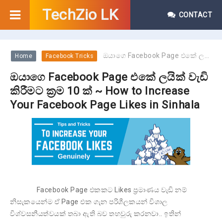
TechZio LK
CONTACT
ඔයාගෙ Facebook Page එකේ ලයික් වැඩි කිරීමට ක්‍රම 10 ක් ~ How to Increase Your Facebook Page Likes in Sinhala
Home
Facebook Tricks
ඔයාගෙ Facebook Page එකේ ලයික් වැඩි
කිරීමට ක්‍රම 10 ක් ~ How to Increase
Your Facebook Page Likes in Sinhala
Facebook Page එකකට Likes ප්‍රමාණය වැඩි නම්
නිසැකයෙන්ම ඒ Page එක ගැන පරිශීලකයන් විශාල
විශ්වසනීයත්වයක් තබා ඇති බව තහවුරු කරනවා.. ඉතින්