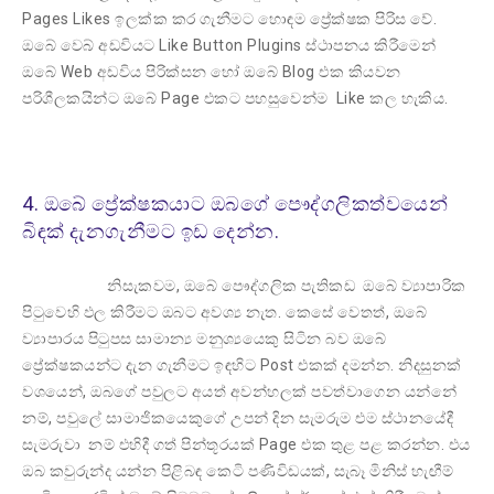
Pages Likes ඉලක්ක කර ගැනීමට හොඳම ප්‍රේක්ෂක පිරිස වේ.
ඔබේ වෙබ් අඩවියට Like Button Plugins ස්ථාපනය කිරීමෙන්
ඔබේ Web අඩවිය පිරික්සන හෝ ඔබේ Blog එක කියවන
පරිශීලකයින්ට ඔබේ Page එකට පහසුවෙන්ම Like කල හැකිය.
4. ඔබේ ප්‍රේක්ෂකයාට ඔබගේ පෞද්ගලිකත්වයෙන්
බිඳක් දැනගැනීමට ඉඩ දෙන්න.
නිසැකවම, ඔබේ පෞද්ගලික පැතිකඩ ඔබේ ව්‍යාපාරික
පිටුවෙහි ඵල කිරීමට ඔබට අවශ්‍ය නැත. කෙසේ වෙතත්, ඔබේ
ව්‍යාපාරය පිටුපස සාමාන්‍ය මනුශ්‍යයෙකු සිටින බව ඔබේ
ප්‍රේක්ෂකයන්ට දැන ගැනීමට ඉඳහිට Post එකක් දමන්න. නිදසුනක්
වශයෙන්, ඔබගේ පවුලට අයත් අවන්හලක් පවත්වාගෙන යන්නේ
නම්, පවුලේ සාමාජිකයෙකුගේ උපන් දින සැමරුම එම ස්ථානයේදී
සැමරුවා නම් එහිදී ගත් පින්තූරයක් Page එක තුළ පළ කරන්න. එය
ඔබ කවුරුන්ද යන්න පිළිබඳ කෙටි පණිවිඩයක්, සැබෑ මිනිස් හැඟීම්