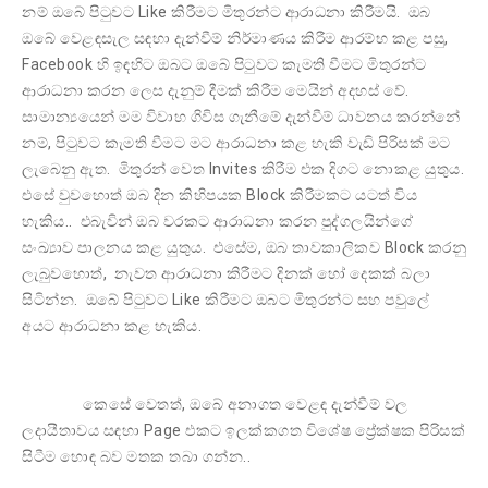
නම් ඔබේ පිටුවට Like කිරීමට මිතුරන්ට ආරාධනා කිරීමයි. ඔබ
ඔබේ වෙළඳසැල සඳහා දැන්වීම් නිර්මාණය කිරීම ආරම්භ කළ පසු,
Facebook හි ඉඳහිට ඔබට ඔබේ පිටුවට කැමති වීමට මිතුරන්ට
ආරාධනා කරන ලෙස දැනුම් දීමක් කිරීම මෙයින් අදහස් වේ.
සාමාන්‍යයෙන් මම විවාහ ගිවිස ගැනීමේ දැන්වීම් ධාවනය කරන්නේ
නම්, පිටුවට කැමති වීමට මට ආරාධනා කළ හැකි වැඩි පිරිසක් මට
ලැබෙනු ඇත. මිතුරන් වෙත Invites කිරීම එක දිගට නොකළ යුතුය.
එසේ වුවහොත් ඔබ දින කිහිපයක Block කිරීමකට යටත් විය
හැකිය.. එබැවින් ඔබ වරකට ආරාධනා කරන පුද්ගලයින්ගේ
සංඛ්‍යාව පාලනය කළ යුතුය. එසේම, ඔබ තාවකාලිකව Block කරනු
ලැබුවහොත්, නැවත ආරාධනා කිරීමට දිනක් හෝ දෙකක් බලා
සිටින්න. ඔබේ පිටුවට Like කිරීමට ඔබට මිතුරන්ට සහ පවුලේ
අයට ආරාධනා කළ හැකිය.
කෙසේ වෙතත්, ඔබේ අනාගත වෙළඳ දැන්වීම් වල
ලදායීතාවය සඳහා Page එකට ඉලක්කගත විශේෂ ප්‍රේක්ෂක පිරිසක්
සිටීම හොඳ බව මතක තබා ගන්න..