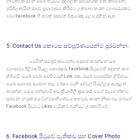
භාවිතා කරමින් ඔබේ පිටුවට පුද්ගලික ස්පර්ශයක් එක් කිරීමෙන්,
පරිශීලකයින් ඔබව ප්‍රචාරණය කිරීමට උත්සාහ කරන ව්‍යාපාරයකට
වඩා Facebook හි තවත් රසවත් මිතුරෙකු ලෙස දකිනු ඇත.
5. Contact Us කොටස සම්පූර්ණයෙන්ම පුරවන්න.
මෙයින් සම්පුර්ණයෙන්ම අදහස් කරන්නේ ඔබ
ව්‍යාපාරය පිළිබඳ සියලු තොරතුරු Facebook පිටුවෙහි සඳහන් කර
තිබීමයි. ඔබේ වෙබ් අඩවියෙහි Link එක, ඔබේ ව්‍යාපාරික ලිපිනය,
ඔබේ සමාගම ආරම්භ කළ වර්ෂය වැනි දේවල් සියල්ලම ඇතුළත්
කරන්න. මෙය මන්දගාමී අඩු ක්‍රියාශීලී ක්‍රමයක් වගේ හැඟෙන්නට
පුළුවන්. නමුත් එය විශ්වසනීයත්වය තහවුරු කරන නිසා එය ඔබගේ
Facebook පිටුවට Likes වැඩිකර ගැනීමට උපකාරී වේ.
6. Facebook පිටුවේ පැතිකඩ සහ Cover Photo