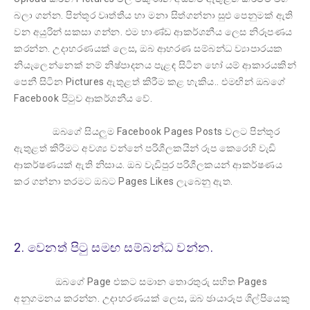
බලා ගන්න. පින්තූර වෘත්තීය හා මනා සිත්ගන්නා සුළු පෙනුමක් ඇති
වන අයුරින් සකසා ගන්න. එම භාණ්ඩ ආකර්ශනීය ලෙස නිරූපණය
කරන්න. උදාහරණයක් ලෙස, ඔබ ආභරණ සම්බන්ධ ව්‍යාපාරයක
නියැලෙන්නෙක් නම් නිෂ්පාදනය පැළඳ සිටින හෝ යම් ආකාරයකින්
පෙනී සිටින Pictures ඇතුළත් කිරීම කළ හැකිය.. එමඟින් ඔබගේ
Facebook පිටුව ආකර්ශනීය වේ.
ඔබගේ සියලුම Facebook Pages Posts වලට පින්තූර
ඇතුළත් කිරීමට අවශ්‍ය වන්නේ පරිශීලකයින් රූප කෙරෙහි වැඩි
ආකර්ෂණයක් ඇති නිසාය. ඔබ වැඩිපුර පරිශීලකයන් ආකර්ෂණය
කර ගන්නා තරමට ඔබට Pages Likes ලැබෙනු ඇත.
2. වෙනත් පිටු සමඟ සම්බන්ධ වන්න.
ඔබගේ Page එකට සමාන තොරතුරු සහිත Pages
අනුගමනය කරන්න. උදාහරණයක් ලෙස, ඔබ ඡායාරූප ශිල්පියෙකු