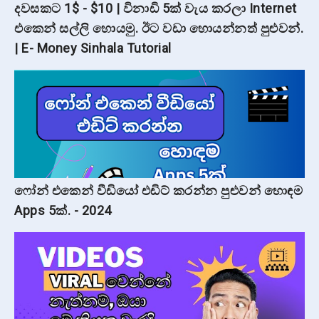
දවසකට 1$ - $10 | විනාඩි 5ක් වැය කරලා Internet
එකෙන් සල්ලි හොයමු. ඊට වඩා හොයන්නත් පුළුවන්.
| E- Money Sinhala Tutorial
ෆෝන් එකෙන් වීඩියෝ එඩිට් කරන්න පුළුවන් හොඳම
Apps 5ක්. - 2024