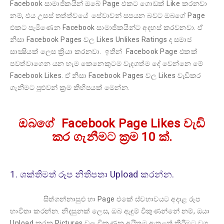
Facebook සාමාජිකයින් ඔබේ Page එකට ගොඩක් Like කරනවා
නම්, එය උසස් තත්ත්වයේ සේවාවන් සපයන බවට ඔබගේ Page
එකට පැමිණෙන Facebook සාමාජිකයින්ට අදහස් කරවනවා. ඒ
නිසා Facebook Pages වල Likes Unlikes Ratings ද සමාජ
සාක්‍ෂියක් ලෙස ක්‍රියා කරනවා. ඉතින් Facebook Page එකක්
පවත්වාගෙන යන හැම කෙනෙකුටම වැදගත්ම දේ වෙන්නෙ මේ
Facebook Likes. ඒ නිසා Facebook Pages වල Likes වැඩිකර
ගැනීමට පුළුවන් ක්‍රම කිහිපයක් මෙන්න.
ඔබගේ Facebook Page Likes වැඩි
කර ගැනීමට ක්‍රම 10 ක්.
1. ශක්තිමත් රූප නිතිපතා Upload කරන්න.
සිත්ගන්නාසුළු හා Page එකේ ස්වභාවයට අදාළ රූප
භාවිතා කරන්න. නිදසුනක් ලෙස, ඔබ ඇඳුම් විකුණන්නේ නම්, ඔයා
Upload කරන Pictures වල විකුණන අයිතම ඇතුළත් කිරීමට වග