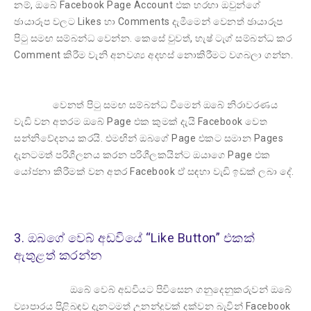
නම්, ඔබේ Facebook Page Account එක හරහා ඔවුන්ගේ
ඡායාරූප වලට Likes හා Comments දැමීමෙන් වෙනත් ඡායාරූප
පිටු සමඟ සම්බන්ධ වෙන්න. කෙසේ වුවත්, හැෂ් ටැග් සම්බන්ධ කර
Comment කිරීම වැනි අනවශ්‍ය අදහස් නොකිරීමට වගබලා ගන්න.
වෙනත් පිටු සමඟ සම්බන්ධ වීමෙන් ඔබේ නිරාවරණය
වැඩි වන අතරම ඔබේ Page එක කුමක් දැයි Facebook වෙත
සන්නිවේදනය කරයි. එමඟින් ඔබගේ Page එකට සමාන Pages
දැනටමත් පරිශීලනය කරන පරිශීලකයින්ට ඔයාගෙ Page එක
යෝජනා කිරීමක් වන අතර Facebook ඒ සඳහා වැඩි ඉඩක් ලබා දේ.
3. ඔබගේ වෙබ් අඩවියේ “Like Button” එකක්
ඇතුළත් කරන්න
ඔබේ වෙබ් අඩවියට පිවිසෙන ගනුදෙනුකරුවන් ඔබේ
ව්‍යාපාරය පිළිබඳව දැනටමත් උනන්දුවක් දක්වන බැවින් Facebook