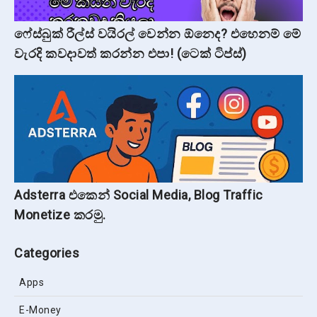
ෆේස්බුක් රීල්ස් වයිරල් වෙන්න ඕනෙද? එහෙනම් මේ
වැරදි කවදාවත් කරන්න එපා! (ටෙක් ටිප්ස්)
Adsterra එකෙන් Social Media, Blog Traffic
Monetize කරමු.
Categories
Apps
E-Money