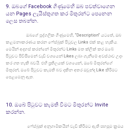
9. ඔබගේ Facebook ගිණුමෙහි ඔබ පවත්වාගෙන
යන Pages ලැයිස්තුගත කර මිතුරන්ට පෙනෙන
ලෙස තබන්න.
ඔබගේ පුද්ගලික ගිණුමෙහි, “Description” යටතේ, ඔබ
කළමනාකරණය කරන ෆේස්බුක් පිටුවල Links එක් කළ හැකිය.
මෙයින් අදහස් කරන්නේ මිතුරන්ට Links මත ක්ලික් කර ඔබේ
පිටුවට පිවිසීමෙන් වැඩි වශයෙන් Likes ලබා ගැනීමේ අවස්ථාව උදා
කර ගත හැකි බවයි. එහි ප්‍රතිලයක් වශයෙන්, ඔබේ මිතුරන්ගේ
මිතුරන්, ඔබේ පිටුවට කැමති බව දකින අතර ඔවුන්ද Like කිරීමට
පෙළඹෙනු ඇත.
10. ඔබේ පිටුවට කැමති වීමට මිතුරන්ට Invite
කරන්න.
ෆේස්බුක් අනුගාමිකයින් වැඩි කිරීමට ඇති පහසුම ක්‍රමය