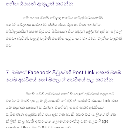
අනිවාර්‍යයෙන් ඇතුළත් කරන්න.
මේ සඳහා ඔබේ වෙළඳ නාමය සම්පූර්ණයෙන්ම
සන්නිවේදනය කරන වෘත්තීය ඡායාරූප භාවිතා කරන්න.
පරිශීලකයින් ඔබේ පිටුවට පිවිසෙන විට ඔවුන් මුලින්ම දකින දේවල්
මේවා බැවින්, පළමු පැමිණීමෙන්ම ඔවුව ඔබ හා රඳවා ගැනීම වැදගත්
වේ..
7. ඔබගේ Facebook පිටුවෙහි Post Link එකක් ඔබේ
වෙබ් අඩවියේ හෝ බ්ලොග් අඩවියේ පළ කරන්න.
ඔබේ වෙබ් අඩවියේ හෝ බ්ලොග් අඩවියේ පසුපසට
වන්නට ඔබේ ඉහළම ක්‍රියාකාරී ෆේස්බුක් පෝස්ට් එකක Link එක
යම් තැනක සඳහන් කරන්න. එමගින්, ඔබේ වෙබ් අඩවියට
පැමිණෙන අමුත්තන්ට එය දැකගත හැකි අතර එය බැලීමට ඒ මත
ක්ලික් කළ හැකි අතර ඔබ බලාපොරොත්තු වන ලෙස Page