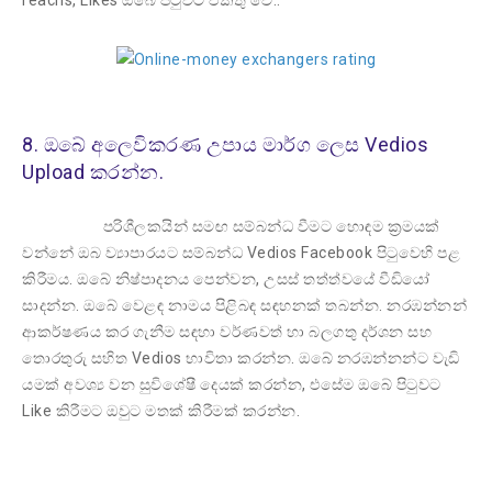
reachs, Likes ඔබේ පිටුවට එකතු වේ..
8. ඔබේ අලෙවිකරණ උපාය මාර්ග ලෙස Vedios
Upload කරන්න.
පරිශීලකයින් සමඟ සම්බන්ධ වීමට හොඳම ක්‍රමයක්
වන්නේ ඔබ ව්‍යාපාරයට සම්බන්ධ Vedios Facebook පිටුවෙහි පළ
කිරීමය. ඔබේ නිෂ්පාදනය පෙන්වන, උසස් තත්ත්වයේ වීඩියෝ
සාදන්න. ඔබේ වෙළඳ නාමය පිළිබඳ සඳහනක් තබන්න. නරඹන්නන්
ආකර්ෂණය කර ගැනීම සඳහා වර්ණවත් හා බලගතු දර්ශන සහ
තොරතුරු සහිත Vedios භාවිතා කරන්න. ඔබේ නරඹන්නන්ට වැඩි
යමක් අවශ්‍ය වන සුවිශේෂී දෙයක් කරන්න, එසේම ඔබේ පිටුවට
Like කිරීමට ඔවුට මතක් කිරීමක් කරන්න.