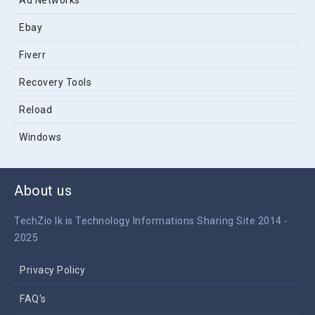
Ad Networks
Ebay
Fiverr
Recovery Tools
Reload
Windows
About us
TechZio lk is Technology Informations Sharing Site 2014 -
2025
Privacy Policy
FAQ's