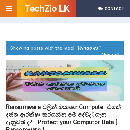
TechZio LK
CONTACT
P
o
s
Showing posts with the label
Windows
Show all
t
s
Ransomware වලින් ඔයාගෙ Computer එකේ
දත්ත ආරක්ෂා කරගන්න මේ දේවල් ගැන
දැනුවත් ද? | Protect your Computor Data [
Ransomware ]