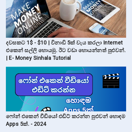
දවසකට 1$ - $10 | විනාඩි 5ක් වැය කරලා Internet
එකෙන් සල්ලි හොයමු. ඊට වඩා හොයන්නත් පුළුවන්.
| E- Money Sinhala Tutorial
ෆෝන් එකෙන් වීඩියෝ එඩිට් කරන්න පුළුවන් හොඳම
Apps 5ක්. - 2024