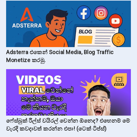
Adsterra එකෙන් Social Media, Blog Traffic
Monetize කරමු.
ෆේස්බුක් රීල්ස් වයිරල් වෙන්න ඕනෙද? එහෙනම් මේ
වැරදි කවදාවත් කරන්න එපා! (ටෙක් ටිප්ස්)