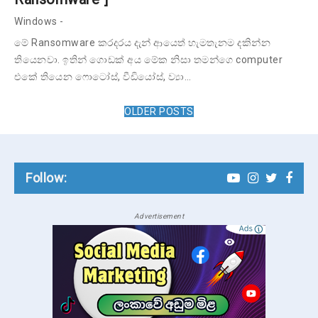
Windows
-
මේ Ransomware කරදරය දැන් ආයෙත් හැමතැනම දකින්න
තියෙනවා. ඉතින් ගොඩක් අය මේක නිසා තමන්ගෙ computer
එකේ තියෙන ෆොටෝස්, වීඩියෝස්, ව්‍යා…
OLDER POSTS
Follow:
Advertisement