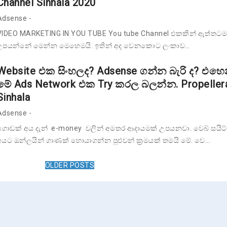
Channel Sinhala 2020
Adsense
-
VIDEO MARKETING IN YOU TUBE You tube Channel එකකින් ඇත්තටම 
උපයන්නේ මෙන්න මෙහෙමයි. ඉතින් අද වෙනකොට ලංකාව…
Website එක සිංහලද? Adsense ගන්න බැරි ද? එහෙ
මේ Ads Network එක Try කරල බලන්න. Propeller
Sinhala
Adsense
-
ගොඩක් අය දැන් e-money වලින් අමතර ආදායමක් උපයනවා. වෙබ් සයිට
අයට ඔන්ලයින් ගාණක් හොයාගන්න පුළුවන් ක්‍රමයක් තමයි මේ. වෙ…
OLDER POSTS