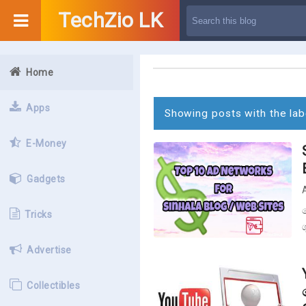
TechZio LK
Home
P
o
Apps
s
Showing posts with the la
t
E-Money
s
Gadgets
Tricks
Advertise
Collectibles