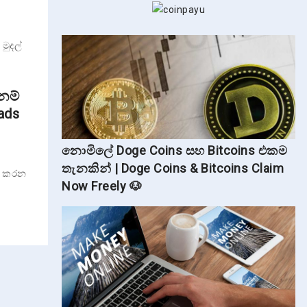
මුදල්
නම්
ads
නොමිලේ Doge Coins සහ Bitcoins එකම
තැනකින් | Doge Coins & Bitcoins Claim
් කරන
Now Freely 🐶