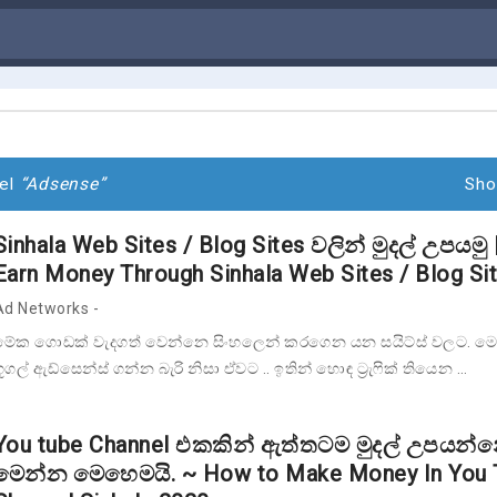
bel
Adsense
Sho
Sinhala Web Sites / Blog Sites වලින් මුදල් උපයමු |
Earn Money Through Sinhala Web Sites / Blog Sit
Ad Networks
-
මේක ගොඩක් වැදගත් වෙන්නෙ සිංහලෙන් කරගෙන යන සයිට්ස් වලට. 
ගූගල් ඇඩ්සෙන්ස් ගන්න බැරි නිසා ඒවට .. ඉතින් හොඳ ට්‍රැෆික් තියෙන …
You tube Channel එකකින් ඇත්තටම මුදල් උපයන්
මෙන්න මෙහෙමයි. ~ How to Make Money In You 