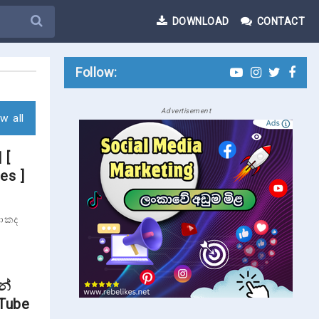
DOWNLOAD
CONTACT
Follow:
Advertisement
w all
 [
es ]
මොකද
නේ
Tube