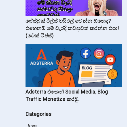
ෆේස්බුක් රීල්ස් වයිරල් වෙන්න ඕනෙද?
එහෙනම් මේ වැරදි කවදාවත් කරන්න එපා!
(ටෙක් ටිප්ස්)
Adsterra එකෙන් Social Media, Blog
Traffic Monetize කරමු.
Categories
Apps