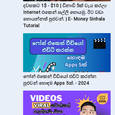
දවසකට 1$ - $10 | විනාඩි 5ක් වැය කරලා
Internet එකෙන් සල්ලි හොයමු. ඊට වඩා
හොයන්නත් පුළුවන්. | E- Money Sinhala
Tutorial
ෆෝන් එකෙන් වීඩියෝ එඩිට් කරන්න
පුළුවන් හොඳම Apps 5ක්. - 2024