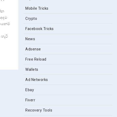
Mobile Tricks
න්න
 අදම
Crypto
යෙනම්
Facebook Tricks
 හැටි
News
Adsense
Free Reload
Wallets
Ad Networks
Ebay
Fiverr
Recovery Tools