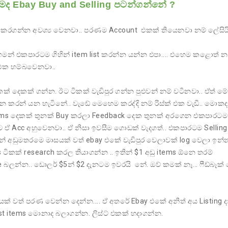
 Ebay Buy and Selling පටන්ගන්නේ ?
් කරගන්න අවශ්‍ය වෙනවා.. පරණම Account එකක් තියෙනවා නම් ලේසිය
මන් එකපාරටම ගිහින් item list කරන්න යන්න එපා.... එහෙම කළොත් න
එක හම්බවෙනවා..
කක් දෙකක් ගන්න. ඊට ටිකක් වැඩිපුර ගන්න පුළුවන් නම් වටිනවා.. ඒත් මේ
න කරන් යන හැටිනේ.. වැඩේ මෙහෙම කරද්දි නම් රිස්ක් එක වැඩී.. මොක
Items දෙකක් තුනක් Buy කරලා Feedback දෙක තුනක් අරගෙන එකපාරටම 
 ඒ Acc අහුවෙනවා.. ඒ නිසා ඉවසීම ගොඩක් වැදගත්.. එකපාරටම Sellin
් අඩුමතරමෙ මාසයක් වත් ebay එකේ වැඩිපුර වෙලාවක් log වෙලා ඉන්
ටිකක් research කරල තියාගන්න .. ඉතින් $1 අඩු items ඕනෙ තරම්
e බලන්න.. ඩොලර් $5න් $2 දැනටම ඉවරයි නේ. ඔව් කමක් නෑ... ෆීඩ්බෑක්
ක් වත් පරණ වෙන්න දෙන්න.... ඒ අතරේ Ebay එකේ අනිත් අය Listing 
items මොනාද බලාගන්න. ලිස්ට් එකක් හදාගන්න.