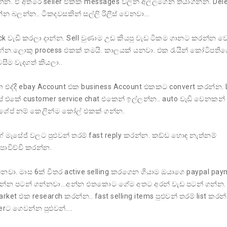
න. ඒ අතරෙ seller එක්ක messages වලින් අල්ලගෙන තියාගන්න. Del
න බලන්න.. ටිකදවසකින් සල්ලි රිලීස් වෙනවා...
ck වැඩි කරලා දාන්න. Sell වුණාම උඩ කියපු වැඩ ටිකම ගානට කරන්න ව
න්න.ලොකු process එකක් තමයි. කාලයක් යනවා. එක රැයින් කෝටිපතිය
සීම වැදගත් කියලා..
 එද්දී ebay Account එක business Account එකකට convert කරන්න. 
ප් එකේ customer service chat එකෙන් ඉල්ලන්න.. auto වැඩි වෙනකන්
 ශේප් නම් කෙලින්ම කෝල් එකක් ගන්න.
ේ මැසේජ් වලට පුළුවන් තරම් fast reply කරන්න. කඩ්ඩ හොඳ නැත්නම්
පාවිච්චි කරන්න.
නවා. මාස 6ක් විතර active selling කරගෙන ගියාම ඔයාගෙ paypal pay
වෙන්න පටන් ගන්නවා...අන්න එතකොට ගේම අතට අරන් වැඩ පටන් ගන්න.
arket එක research කරන්න.. fast selling items පුළුවන් තරම් list කරන්
rට ගෙවන්න පුළුවන්....