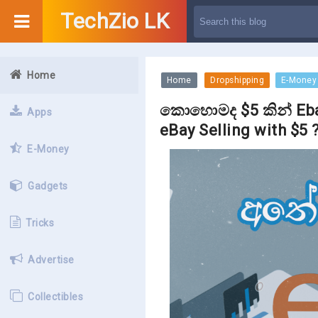
TechZio LK
Home
Home
Dropshipping
E-Money
කොහොමද $5 කින් Eba
Apps
eBay Selling with $5 
E-Money
Gadgets
Tricks
Advertise
Collectibles