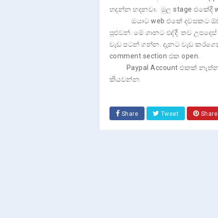
හදන්න හදනවා. මුල stage එකේදී 
ඔයාට web එකේ දවසකට ඕඩර් 10ක
පුළුවන්. මේ ගානට එද්දී තව උපද
වැඩ පටන් ගන්න. දැනට වැඩ කරගෙ
comment section එක open.
Paypal Account එකක් නැත්න
කියවන්න.
Share
Tweet
Share