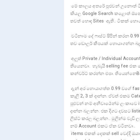
මේ කාලය අතරේ පුළුවන් උනොත් ටි
කියල Google Search කළොත් ඕනේ ත
තවත් හොඳ Sites ඇති.. ටිකක් හො
වටිනාම දේ ෆාස්ට් ෂිපින් කරන 
තව ඩොලර් කීපයක් හොයාගන්න බලන්
අලුත් Private / Individual Accou
තියෙනවා. හැබැයි selling fee එක
කන්වර්ට් කරන්න එපා. තියෙන්නෙBu
දැන් අර හොයාගත්ත 0.99 වගේ fast
කෑලි 2, 3 ක් දාන්න. ඒවත් එකම Ca
පුළුවන් නම් අනිවාර්‍යෙන්ම ලංකාව
දාන්න බලන්න. එක දිගට දවසට list
ලිස්ට් කරල බලන්න.. මුලින්ම වැ
නම් Account එකට ඒක වටිනවා..
items එකක් දෙකක් sell වෙද්දි ඔ