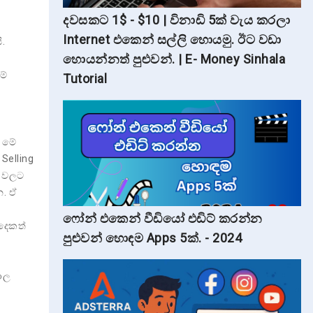
දවසකට 1$ - $10 | විනාඩි 5ක් වැය කරලා
Internet එකෙන් සල්ලි හොයමු. ඊට වඩා
ි.
හොයන්නත් පුළුවන්. | E- Money Sinhala
ම්
Tutorial
ද මේ
Selling
g වලට
න. ඒ
ෆෝන් එකෙන් වීඩියෝ එඩිට් කරන්න
 දෙකත්
පුළුවන් හොඳම Apps 5ක්. - 2024
දාල