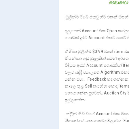
කොහොමද
මුලින්ම ඊබේ එකවුන්ට් එකක් ඕපන
අලුතෙන් Account එක Open කරපුග
ගොඩක් දුරට Account එකට ෂොට් 
ඒ නිසා මුලින්ම $0.99 වගේ item එ
කියන්නෙ අඩු මුදලකින් පටන් අරගෙ
විදියට අළුත් Account ගොඩකින් 
වලට යද්දි එයාලගෙ Algorithm එකට
යන්න එපා.. Feedback හදාගන්නකන
කාලෙ තුළ Sell කරන්න හොඳ Items 
හොයාගන්න පුළුවන්.. Auction Styl
ඉල්ලගන්න.
කලින් කීව වගේ Account එක මාසය
තියෙන්නේ කොහොමද බලන්න. Fast 