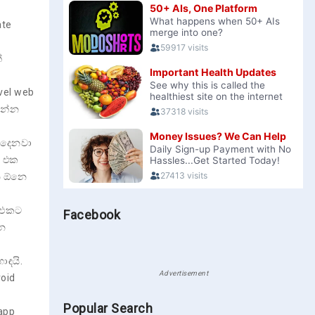
ate
්
el web
ගන්න
 දෙනවා
s එක
්න ඕනෙ
b එකට
Facebook
්න
ඳයි.
Advertisement
oid
Popular Search
app