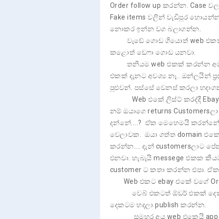
Order follow up කරන්න. Case ව
Fake items වලින් වැඩිපුර හොයන්න
නොකර ඉන්න වග බලාගන්න.
වැඩේ ගොඩ ගියොත් web එකක් ඕප
කළොත් ඩෙෆා ගොඩ යනවා.
තනියම web එකක් කරන්න අමාරු
එකක් දැනට අවශ්‍ය නෑ.. ඔන්ලයින්
පුළුවන්. පස්සේ වෙනස් කරලා හදාගන
Web එකේ ලිස්ට් කරද්දී Ebay f
නම් ඔයාගෙ returns Customers
දන්නේ....? ඒක මෙහෙමයි කරන්නේ..
වෙලාවක. ඔයා ගත්ත domain එකෙන
කරන්න.... දැන් customersලාට 
එනවා. හැබැයි messege එකක කීය
customer ට කතා කරන්න එපා. ඒක න
Web එකට ebay එකේ වගේ Order 
වෙබ් එකටත් ඕඩර් එකක් දෙකක් එ
දෙකටම හදලා publish කරන්න.
සමහර අය web එකෙයි app එකෙයි 