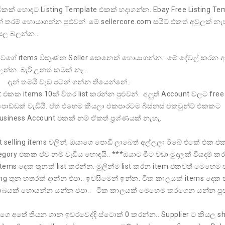
කක් හොඳට Listing Template එකක් හදාගන්න. Ebay Free Listing Te
රම් හොයාගන්න පුළුවන්. මේ sellercore.com සයිට් එකත් අවුලක් නැහ
යල බලන්න..
0.99 වගේ items විකුණන Seller කෙනෙක් හොයාගන්න. මේ දේවල් කරන 
න. බැරි උනත් කමක් නෑ...
දැන් තමයි වැඩ පටන් ගන්න තියෙන්නේ..
nt එකක items 10ක් විතර list කරන්න පුළුවන්. අලුත් Account වලට free 
 පොඩ්ඩක් වැඩියි. ඒත් එහෙම කියලා එකපාරටම බිස්නස් එකවුන්ට් එකකට
siness Account එකක් නම් ඒකත් ප්‍රශ්ණයක් නැහැ.
 selling items වලින්, ඔයාගෙ පොඩි ලාබෙත් අල්ලලා ඊබේ එකේ එක එක
tegory එකක ඒව නම් වැඩිය හොඳයි.. ***ඔයාට මීට වඩා මුදලක් වියදම් ක
ෙ items දෙක තුනක් list කරන්න. මුලින්ම list කරන item එකවත් මෙහෙම
ing තුන හතරක් දාන්න එපා.. ඉවසීමෙන් ඉන්න. ටික කාලයක් items දෙක 
ඩි ලාබයක් හොයන්න යන්න එපා.. ටික කාලයක් මෙහෙම කරගෙන යන්න පුළ
යාගෙ අතේ තියන ගාන ඉවරවෙද්දි ස්ටොක් 0 කරන්න.. Supplier ට කියල sh