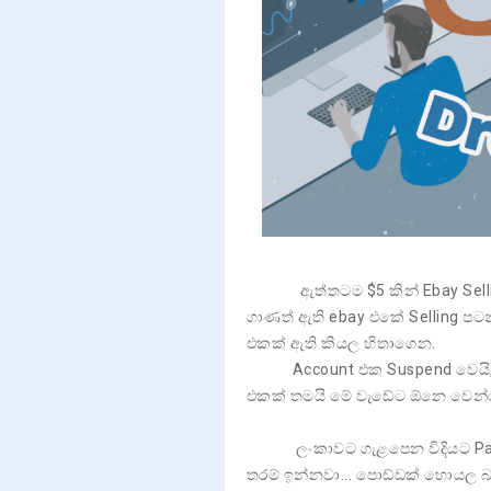
ඇත්තටම $5 කින් Ebay Selling
ගාණත් ඇති ebay එකේ Selling ප
එකක් ඇති කියල හිතාගෙන.
Account එක Suspend වෙයි, එහෙ
එකක් තමයි මේ වැඩේට ඕනෙ වෙන්
ලංකාවට ගැළපෙන විදියට Paypal 
තරම් ඉන්නවා... පොඩ්ඩක් හොයල බ