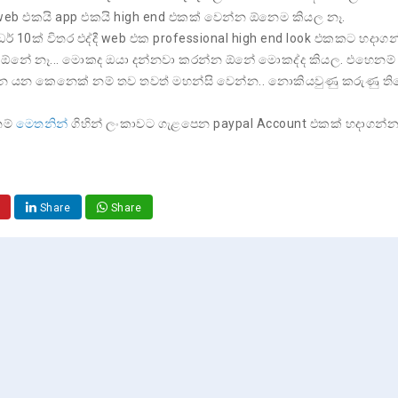
web එකයි app එකයි high end එකක් වෙන්න ඕනෙම කියල නෑ.
් විතර එද්දී web එක professional high end look එකකට හදාග
ෙස් ඕනේ නෑ... මොකද ඔයා දන්නවා කරන්න ඕනේ මොකද්ද කියල. එහෙනම්
න යන කෙනෙක් නම් තව තවත් මහන්සි වෙන්න.. නොකියවුණු කරුණු ති
ම්
මෙතනින්
ගිහින් ලංකාවට ගැළපෙන paypal Account එකක් හදාගන්න
Share
Share