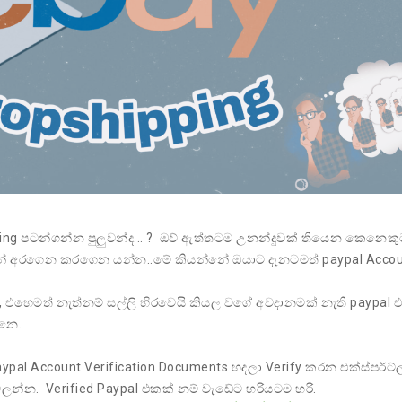
 පටන්ගන්න පුලුවන්ද... ? ඔව් ඇත්තටම උනන්දුවක් තියෙන කෙනෙකු
ටන් අරගෙන කරගෙන යන්න..මේ කියන්නේ ඔයාට දැනටමත් paypal Acco
මත් නැත්නම් සල්ලි හිරවෙයි කියල වගේ අවදානමක් නැති paypal එ
නෙ.
Account Verification Documents හදලා Verify කරන එක්ස්පර්ට්
ලන්න. Verified Paypal එකක් නම් වැඩේට හරියටම හරි.