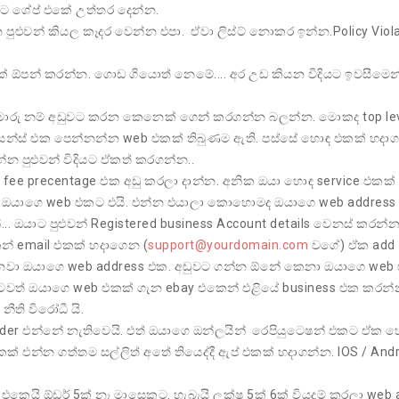
ලට ශේප් එකේ උත්තර දෙන්න.
 පුළුවන් කියල කෑදර වෙන්න එපා. ඒවා ලිස්ට් නොකර ඉන්න.Policy Viol
න් කරන්න. ගොඩ ගියොත් නෙමේ.... අර උඩ කියන විදියට ඉවසීමෙන
 නම් අඩුවට කරන කෙනෙක් ගෙන් කරගන්න බලන්න. මොකද top lev
 ප්‍රසන්ස් එක පෙන්නන්න web එකක් තිබුණම ඇති. පස්සේ හොඳ එකක් හදා
්න පුළුවන් විදියට ඒකත් කරගන්න..
ee precentage එක අඩු කරලා දාන්න. අනික ඔයා හොඳ service එකක්
ලා ඔයාගෙ web එකට එයි. එන්න එයාලා කොහොමද ඔයාගෙ web addres
. ඔයාට පුළුවන් Registered business Account details වෙනස් කරන
් email එකක් හදාගෙන (
support@yourdomain.com
වගේ) ඒක add
පේනවා ඔයාගෙ web address එක. අඩුවට ගන්න ඕනේ කෙනා ඔයාගෙ we
ටවත් ඔයාගෙ web එකක් ගැන ebay එකෙන් එළියේ business එක කරන
ීති විරෝධී යි.
එන්නේ නැතිවෙයි. එත් ඔයාගෙ ඔන්ලයින් රෙපියුටෙෂන් එකට ඒක හො
න්න ගත්තම සල්ලිත් අතේ තියෙද්දී ඇප් එකක් හදාගන්න. IOS / Andr
ඕඩර් 5ක් නෑ මාසෙකට. හැබැයි ලක්ෂ 5ක් 6ක් වියදම් කරලා web 