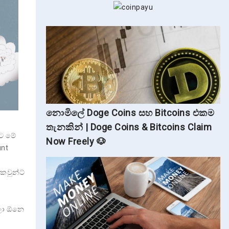
නොමිලේ Doge Coins සහ Bitcoins එකම
තැනකින් | Doge Coins & Bitcoins Claim
ට මේ
Now Freely 🐶
unt
කවුන්ට්
ලා ඕනෙ