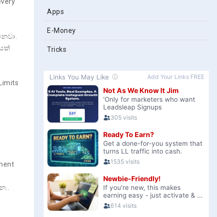
every
Apps
E-Money
ෙනවා.
ෙක්
Tricks
Limits
ment
න..