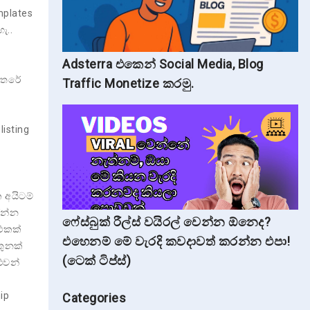
mplates
ැ..
Adsterra එකෙන් Social Media, Blog
අතරේ
Traffic Monetize කරමු.
listing
 අයිටම්
රන්න
ෆේස්බුක් රීල්ස් වයිරල් වෙන්න ඕනෙද?
 එකක්
එහෙනම් මේ වැරදි කවදාවත් කරන්න එපා!
තුනක්
(ටෙක් ටිප්ස්)
ුවන්
ip
Categories