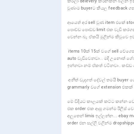
කරලා delevery කරනකන් බලන් ඉන්
වුණාම buyerට කියල feedback ගන්
ආයෙත් අර sell වුණ item එකේ sto
පොඩ්ඩ පොඩ්ඩ limit එක වැඩි කරග
වෙන්න බෑ. ඒකයි මුලින්ම කිවුවෙ ඉව
items 10ක් 15ක් වගේ sell වේගෙන
auto වැඩිවෙනවා... මදි උනොත් ශේ
ඉන්නවා නම් ඒකත් වටිනවා.. කඩ්ඩ
අනිත් වැදගත් දේවල් තමයි buyer ග
grammarly වගේ extension එකක් 
මේ විදියට කාලයක් කට්ට කන්න වෙ
එක order එක ආපු ගමන්ම රිලීස් 
අලුතෙන් limis ඉල්ලන්න.... ebay m
order එන සල්ලි වලින්ම dropshippe