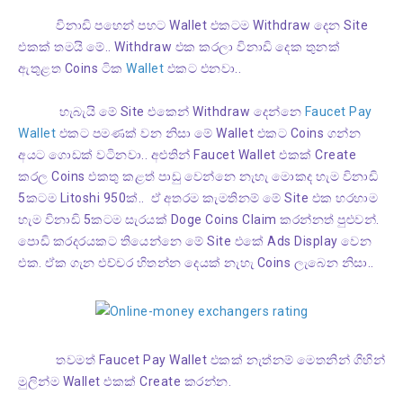
විනාඩි පහෙන් පහට Wallet එකටම Withdraw දෙන Site
එකක් තමයි මේ.. Withdraw එක කරලා විනාඩි දෙක තුනක්
ඇතුළත Coins ටික
Wallet
එකට එනවා..
හැබැයි මේ Site එකෙන් Withdraw දෙන්නෙ
Faucet Pay
Wallet
එකට පමණක් වන නිසා මේ Wallet එකට Coins ගන්න
අයට ගොඩක් වටිනවා.. අළුතින් Faucet Wallet එකක් Create
කරල Coins එකතු කළත් පාඩු වෙන්නෙ නැහැ මොකද හැම විනාඩි
5කටම Litoshi 950ක්.. ඒ අතරම කැමතිනම් මේ Site එක හරහාම
හැම විනාඩි 5කටම සැරයක් Doge Coins Claim කරන්නත් පුළුවන්.
පොඩි කරදරයකට තියෙන්නෙ මේ Site එකේ Ads Display වෙන
එක. ඒක ගැන එච්චර හිතන්න දෙයක් නැහැ Coins ලැබෙන නිසා..
තවමත් Faucet Pay Wallet එකක් නැත්නම් මෙතනින් ගිහින්
මුලින්ම Wallet එකක් Create කරන්න.