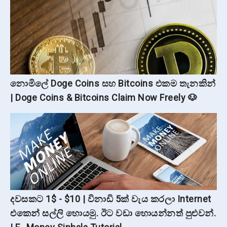
නොමිලේ Doge Coins සහ Bitcoins එකම තැනකින්
| Doge Coins & Bitcoins Claim Now Freely 🐶
දවසකට 1$ - $10 | විනාඩි 5ක් වැය කරලා Internet
එකෙන් සල්ලි හොයමු. ඊට වඩා හොයන්නත් පුළුවන්.