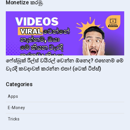
Monetize කරමු.
ෆේස්බුක් රීල්ස් වයිරල් වෙන්න ඕනෙද? එහෙනම් මේ
වැරදි කවදාවත් කරන්න එපා! (ටෙක් ටිප්ස්)
Categories
Apps
E-Money
Tricks