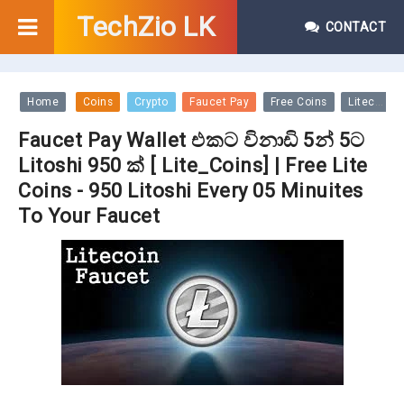
TechZio LK
CONTACT
Home
Coins
Crypto
Faucet Pay
Free Coins
Litecoins
Faucet Pay Wallet එකට විනාඩි 5න් 5ට
Litoshi 950 ක් [ Lite_Coins] | Free Lite
Coins - 950 Litoshi Every 05 Minuites
To Your Faucet