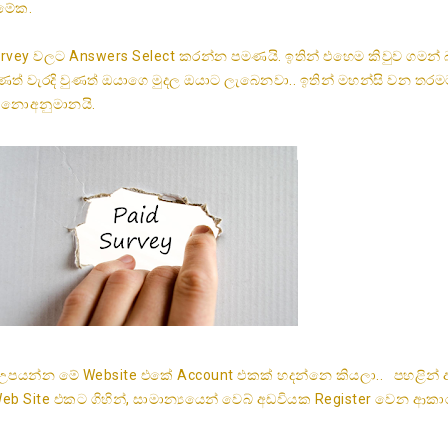
 මේක.
 වලට Answers Select කරන්න පමණයි. ඉතින් එහෙම කිවුව ගමන්
ුණත් වැරදි වුණත් ඔයාගෙ මුදල ඔයාට ලැබෙනවා.. ඉතින් මහන්සි වන තර
ු නොඅනුමානයි.
න්න මේ Website එකේ Account එකක් හදන්නෙ කියලා.. පහළින් 
Web Site එකට ගිහින්, සාමාන්‍යයෙන් වෙබ් අඩවියක Register වෙන ආක