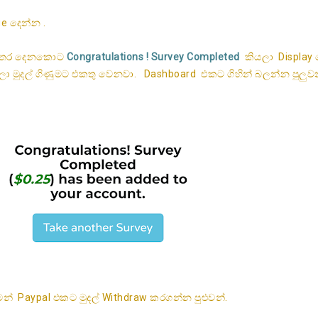
e දෙන්න .
්තර දෙනකොට
Congratulations ! Survey Completed
කියලා Display
ා මුදල් ගිණුමට එකතු වෙනවා. Dashboard එකට ගිහින් බලන්න පුලුව
Paypal එකට මුදල් Withdraw කරගන්න පුළුවන්.