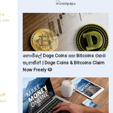
 බය
මට ඉතා
නොමිලේ Doge Coins සහ Bitcoins එකම
තැනකින් | Doge Coins & Bitcoins Claim
Now Freely 🐶
ඇති
ාරයට