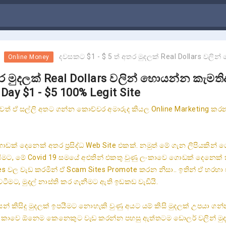
දවසකට $1 - $ 5 ත් අතර මුදලක් Real Dollars වලින් හොයන්න කැමතිද ?? | Earn Real Dollars Per Day $1 - $5 100% 
Online Money
ර මුදලක් Real Dollars වලින් හොයන්න කැමතිද
 Day $1 - $5 100% Legit Site
 ඒ සල්ලි අතට ගන්න කොච්චර අමාරුද කියල Online Marketing කර
ෙනෙක් අතර ප්‍රසිද්ධ Web Site එකක්. නමුත් මේ ගැන ලිපියකින් 
යීමට, මේ Covid 19 සමයේ අළුතින් එකතු වුණු ලංකාවෙ ගොඩක් දෙනෙක් 
es වල වැඩ කරමින් ඒ Scam Sites Promote කරන නිසා.. ඉතින් ඒ හරහා
ටීමට, මුදල් නාස්ති කර ගැනීමට ඇති ඉඩකඩ වැඩියි.
සිදු මුදලක් ඉපයීමට නොහැකි වුණු අයට යම් කිසි මුදලක් උපයා ගන
 ලංකාවෙ ඕනෙම කෙනෙකුට වැඩ කරන්න පහසු ඇත්තටම ඩොලර් වලින් මුද