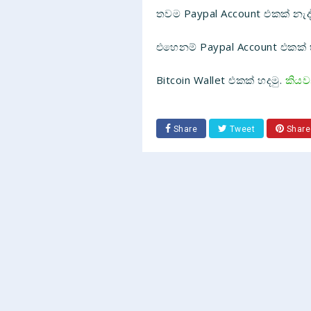
තවම Paypal Account එකක් නැද
එහෙනම් Paypal Account එකක
Bitcoin Wallet එකක් හදමු.
කිය
Share
Tweet
Share