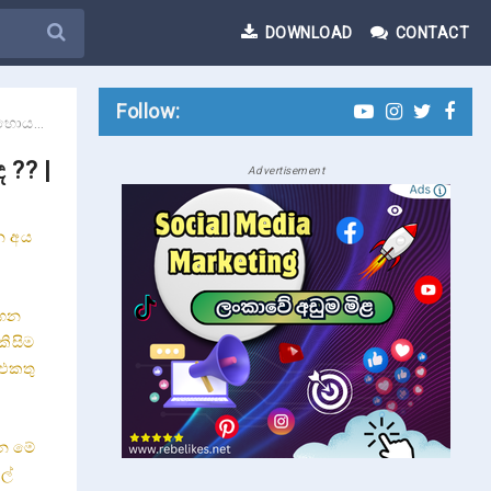
DOWNLOAD
CONTACT
Follow:
Legit Site
 ?? |
Advertisement
න අය
ගෙන
කිසිම
 එකතු
්න මේ
ල්