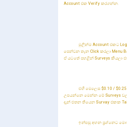
Account එක Verify කරගන්න.
මුලින්ම Account එකට Log වු
පෙන්වන තැන Click කරලා Menu 
ඒ යටතේ පහළින් Surveys කියලා එ
එහි මෙලෙස $0.10 / $0.25 / $
උපයන්නෙ මෙන්න මේ Surveys වල
දැන් එතන තියෙන Survay එකක Ta
ඉන්පසු අහන ප්‍රශ්නෙට මොකක් හ