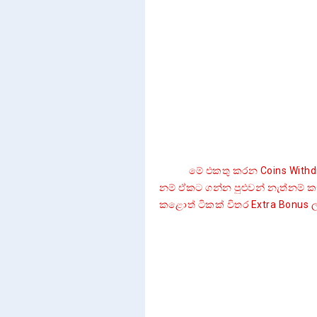
මේ එකතු කරන Coins Withdraw ග
නම් ඒකට ගන්න පුළුවන් නැත්නම් 
කළොත් ටිකක් විතර Extra Bonus