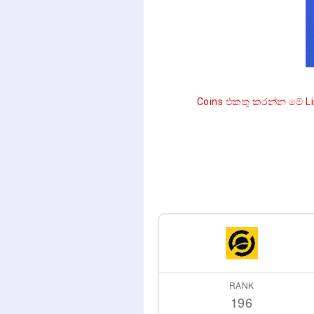
Coins එකතු කරන්න මේ Link එක
RANK
196