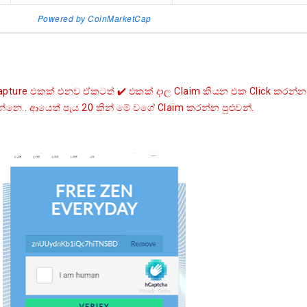
Powered by CoinMarketCap
re එකක් එනව ඒකටත් ✔️ එකක් දාල Claim කියන එක Click කරන්න
නෙ.. ආයෙත් පැය 20 කින් මේ වගේ Claim කරන්න පුළුවන්.