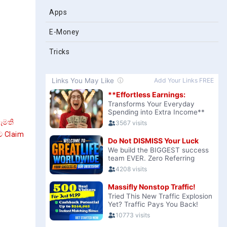
Apps
E-Money
Tricks
ැමති
ට Claim