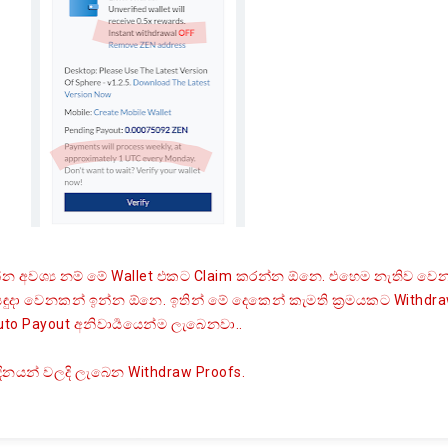
අවශ්‍ය නම් මේ Wallet එකට Claim කරන්න ඕනෙ. එහෙම නැතිව වෙ
දා වෙනකන් ඉන්න ඕනෙ. ඉතින් මේ දෙකෙන් කැමති ක්‍රමයකට Withdr
to Payout අනිවාර්‍යයෙන්ම ලැබෙනවා..
යන් වලදි ලැබෙන Withdraw Proofs.