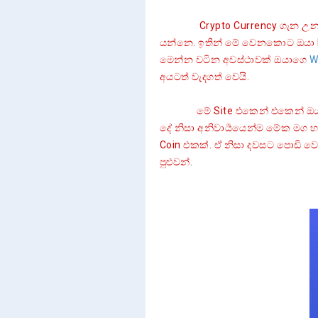
Crypto Currency ගැන උනන්දු
යන්නෙ. ඉතින් මේ වෙනකොට ඔයා 
මෙන්න වටින අවස්ථාවක් ඔයාගෙ
W
අයටත් වැදගත් වෙයි.
මේ Site එකෙන් එකෙන් ඔයාට ද
දේ නිසා අනිවාර්‍යයෙන්ම මේක මග 
Coin එකක්. ඒ නිසා දවසට පොඩි වෙ
පුළුවන්.