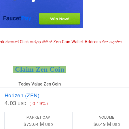
ෙන් Click කරලා ගිහින් Zen Coin Wallet Address එක දෙන්න.
Claim Zen Coin
Today Value Zen Coin
Horizen (ZEN)
4.03
(-0.19%)
USD
MARKET CAP
VOLUME
$73.64 M
$6.49 M
USD
USD