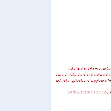
ඉතින් Instant Payout කරන්න 
එකකට ගන්නවනම් හැම සතියකම සඳු
කරගන්න පුළුවන්. හැම සඳුදාවකම Au
මේ තියෙන්නෙ එහෙම සඳුදා දින