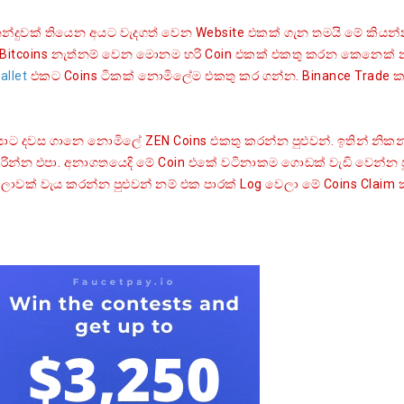
වක් තියෙන අයට වැදගත් වෙන Website එකක් ගැන තමයි මේ කියන
Bitcoins නැත්නම් වෙන මොනම හරි Coin එකක් එකතු කරන කෙනෙක් 
allet
එකට Coins ටිකක් නොමිලේම එකතු කර ගන්න. Binance Trade 
වස ගානෙ නොමිලේ ZEN Coins එකතු කරන්න පුළුවන්. ඉතින් නිකන
හරින්න එපා. අනාගතයෙදි මේ Coin එකේ වටිනාකම ගොඩක් වැඩි වෙන්න ප
ලාවක් වැය කරන්න පුළුවන් නම් එක පාරක් Log වෙලා මේ Coins Claim