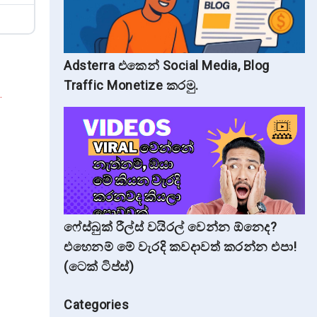
Adsterra එකෙන් Social Media, Blog
Traffic Monetize කරමු.
.
ෆේස්බුක් රීල්ස් වයිරල් වෙන්න ඕනෙද?
එහෙනම් මේ වැරදි කවදාවත් කරන්න එපා!
(ටෙක් ටිප්ස්)
Categories