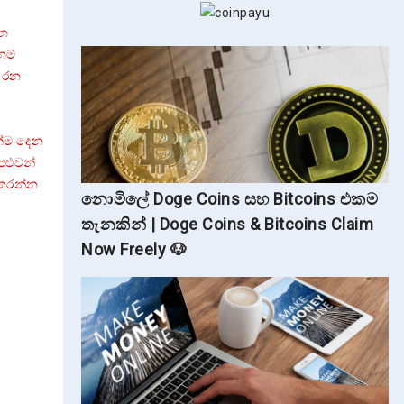
්න
නම්
කරන
්ම දෙන
ුළුවන්
 කරන්න
නොමිලේ Doge Coins සහ Bitcoins එකම
තැනකින් | Doge Coins & Bitcoins Claim
Now Freely 🐶