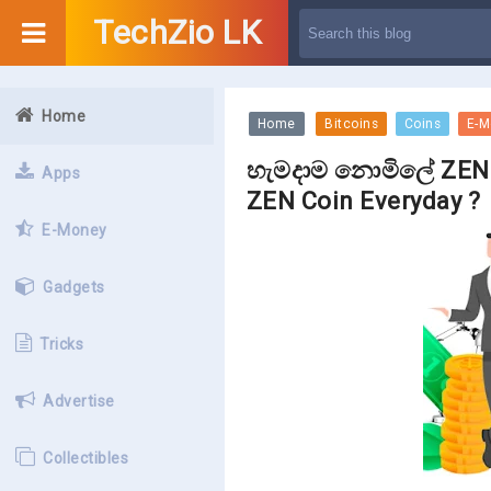
TechZio LK
Home
Home
Bitcoins
Coins
E-M
හැමදාම නොමිලේ ZEN C
Apps
ZEN Coin Everyday ?
E-Money
Gadgets
Tricks
Advertise
Collectibles