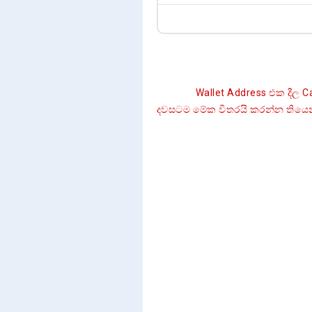
Wallet Address එක දීල Captu
දවසටම මේක විතරයි කරන්න තියෙන්