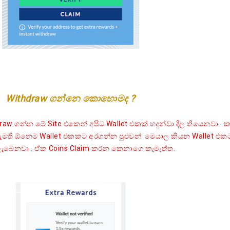
Withdraw ගන්නෙ කොහොමද ?
න්න මේ Site එකෙන් අපිට Wallet එකක් හඳුන්වා දීල තියෙනවා.. ක
කැමති ඕනෙම Wallet එකකට අරගන්න පුළුවන්. මෙයාල කියන Wallet එක
 ලැබෙනවා.. ඒක Coins Claim කරන කෙනාගෙ කැමැත්ත.