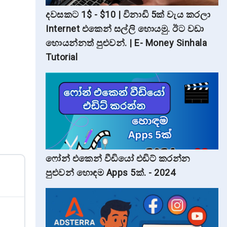
දවසකට 1$ - $10 | විනාඩි 5ක් වැය කරලා
Internet එකෙන් සල්ලි හොයමු. ඊට වඩා
හොයන්නත් පුළුවන්. | E- Money Sinhala
Tutorial
ෆෝන් එකෙන් වීඩියෝ එඩිට් කරන්න
පුළුවන් හොඳම Apps 5ක්. - 2024