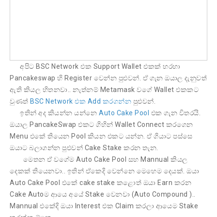
අපිට BSC Network එක Support Wallet එකක් හරහා
Pancakeswap හි Register වෙන්න පුළුවන්. ඒ ගැන ඔයාල දැනුවත්
ඇති කියල හිතනවා.. නැත්නම් Metamask වගේ Wallet එකකට
වුණත්
BSC Network එක Add කරගන්න
පුළුවන්.
ඉතින් අද කියන්න යන්නෙ
Auto Cake Pool
එක ගැන විතරයි.
ඔයාල PancakeSwap එකට ගිහින් Wallet Connect කරගෙන
Menu එකේ තියෙන Pool කියන එකට යන්න. ඒ ගියාට පස්සෙ
ඔයාට බලාගන්න පුළුවන් Cake Stake කරන තැන.
මෙතන ඒ වගේම Auto Cake Pool සහ Mannual කියල
දෙකක් තියෙනවා.. ඉතින් ඒකෙදි වෙන්නෙ මෙහෙම දෙයක්. ඔයා
Auto Cake Pool එකේ cake stake කළොත් ඔයා Earn කරන
Cake Autoම ආයෙ අයේ Stake වෙනවා (Auto Compound )..
Mannual එකේදි ඔයා Interest එක Claim කරලා ආයෙම Stake