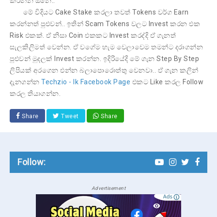
කරන්න ඕනෙ..
මේ විදියට Cake Stake කරලා තවත් Tokens වර්ග Earn
කරන්නත් පුළුවන්.. ඉතින් Scam Tokens වලට Invest කරන එක
Risk එකක්. ඒ නිසා Coin එකකට Invest කරද්දි ඒ ගැනත්
සැලකිලිමත් වෙන්න. ඒ වගේම හැම වෙලාවෙම තමන්ට දරාගන්න
පුළුවන් මුදලක් Invest කරන්න. ඉදිරියේදි මේ ගැන Step By Step
ලිපියක් අරගෙන එන්න බලාපොරොත්තු වෙනවා.. ඒ ගැන කලින්
දැනගන්න
Techzio - lk Facebook Page
එකට Like කරල Follow
කරල තියාගන්න.
Share
Tweet
Share
Follow:
Advertisement