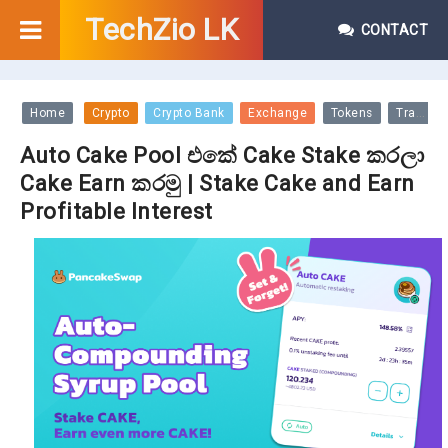
TechZio LK
CONTACT
Home
Crypto
Crypto Bank
Exchange
Tokens
Trading
Auto Cake Pool එකේ Cake Stake කරලා
Cake Earn කරමු | Stake Cake and Earn
Profitable Interest