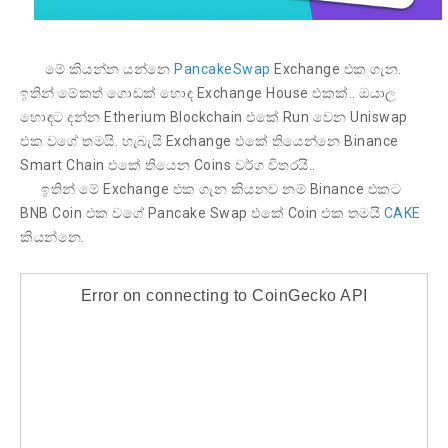
මේ කියන්න යන්නෙ
PancakeSwap
Exchange එක ගැන.
ඉතින් මේකත් ගොඩක් හොඳ Exchange House එකක්.. ඔයාල
හොඳට දන්න Etherium Blockchain එකේ Run වෙන Uniswap
එක වගේ තමයි. හැබැයි Exchange එකේ තියෙන්නෙ Binance
Smart Chain එකේ තියෙන Coins වර්ග විතරයි..
ඉතින් මේ Exchange එක ගැන කියනව නම් Binance එකට
BNB Coin එක වගේ Pancake Swap එකේ Coin එක තමයි
CAKE
කියන්නෙ.