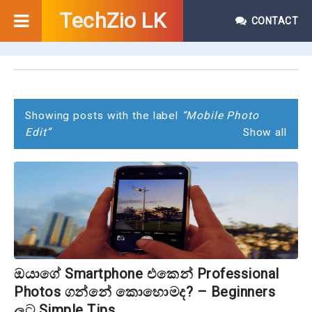
TechZio LK
CONTACT
P
o
s
Showing posts with the label
Mobile Photo
Edit
Show all
t
s
ඔයාගේ Smartphone එකෙන් Professional
Photos ගන්නේ කොහොමද? – Beginners
ලට Simple Tips