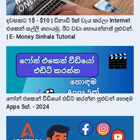
දවසකට 1$ - $10 | විනාඩි 5ක් වැය කරලා Internet
එකෙන් සල්ලි හොයමු. ඊට වඩා හොයන්නත් පුළුවන්.
| E- Money Sinhala Tutorial
ෆෝන් එකෙන් වීඩියෝ එඩිට් කරන්න පුළුවන් හොඳම
Apps 5ක්. - 2024