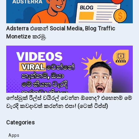
Adsterra එකෙන් Social Media, Blog Traffic
Monetize කරමු.
ෆේස්බුක් රීල්ස් වයිරල් වෙන්න ඕනෙද? එහෙනම් මේ
වැරදි කවදාවත් කරන්න එපා! (ටෙක් ටිප්ස්)
Categories
Apps