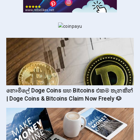
නොමිලේ Doge Coins සහ Bitcoins එකම තැනකින්
| Doge Coins & Bitcoins Claim Now Freely 🐶