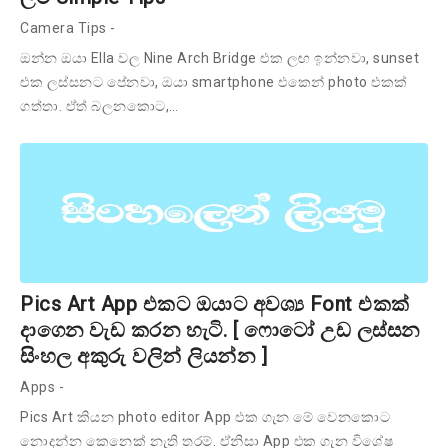
Camera Tips
-
ඔන්න ඔයා Ella වල Nine Arch Bridge එක ලඟ ඉන්නවා, sunset
එක ලස්සනට පේනවා, ඔයා smartphone එකෙන් photo එකක්
ගත්තා. ඒත් බලනකොට,…
Pics Art App එකට ඔයාට අවශ්‍ය Font එකක්
දාගෙන වැඩ කරන හැටි. [ ෆොටෝ උඩ ලස්සන
සිංහල අකුරු වලින් ලියන්න ]
Apps
-
Pics Art කියන photo editor App එක ගැන මේ වෙනකොට
නොදන්න කෙනෙක් නැති තරම්. ඒනිසා App එක ගැන විශේෂ