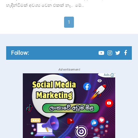
හැඳින්වීමක් අවශ්‍ය වෙන එකක් නෑ.. මේ…
1
Follow:
Advertisement