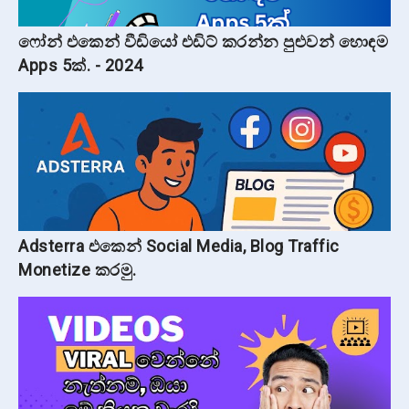
ෆෝන් එකෙන් වීඩියෝ එඩිට් කරන්න පුළුවන් හොඳම
Apps 5ක්. - 2024
Adsterra එකෙන් Social Media, Blog Traffic
Monetize කරමු.