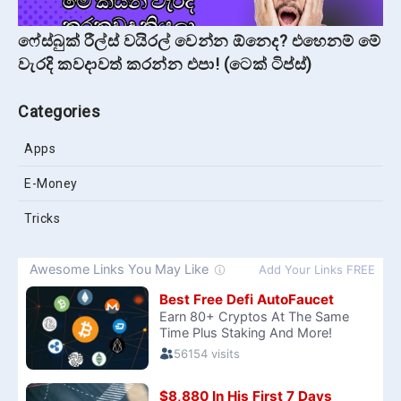
ෆේස්බුක් රීල්ස් වයිරල් වෙන්න ඕනෙද? එහෙනම් මේ
වැරදි කවදාවත් කරන්න එපා! (ටෙක් ටිප්ස්)
Categories
Apps
E-Money
Tricks