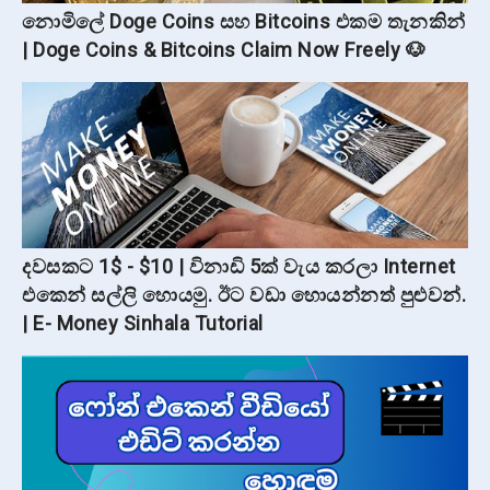
නොමිලේ Doge Coins සහ Bitcoins එකම තැනකින්
| Doge Coins & Bitcoins Claim Now Freely 🐶
දවසකට 1$ - $10 | විනාඩි 5ක් වැය කරලා Internet
එකෙන් සල්ලි හොයමු. ඊට වඩා හොයන්නත් පුළුවන්.
| E- Money Sinhala Tutorial